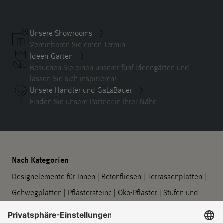
Unsere Showrooms
Vereinbaren Sie einen Termin
Ideen-Gärten
Besuchen Sie einen unserer fünf Ideengärten und
lassen Sie sich inspirieren!
Unsere Händler und GaLaBauer
Finden Sie unsere Partner in Ihrer Nähe
Nach Kategorien
Designelemente für Innen
|
Betonfliesen
|
Terrassenplatten
|
Gehwegplatten
|
Pflastersteine
|
Öko-Pflaster
|
Stufen und
Podeste
|
Mauern und Stützwände
|
Designelemente für