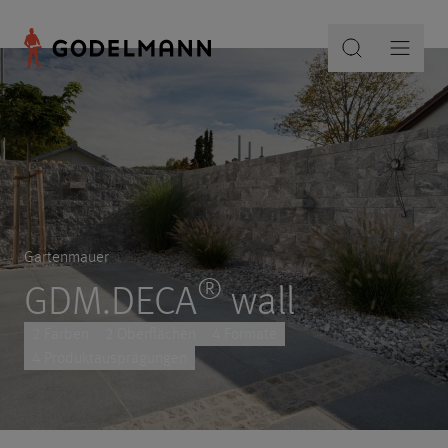
Gartenmauer
®
GDM.DECA
wall
2 Farben
2 Oberflächen
4 Formate
4 Produktausprägungen