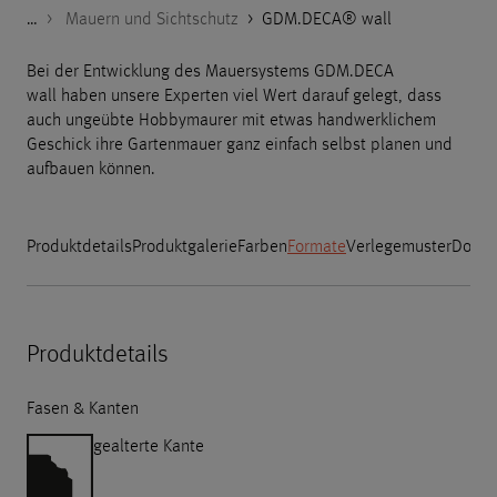
…
Godelmann.de
>
>
>
>
Produkte
Nach Kategorien
Mauern und Stützwände
Mauern und Sichtschutz
>
GDM.DECA® wall
Bei der Entwicklung des Mauersystems GDM.DECA
wall haben unsere Experten viel Wert darauf gelegt, dass
auch ungeübte Hobbymaurer mit etwas handwerklichem
Geschick ihre Gartenmauer ganz einfach selbst planen und
aufbauen können.
Produktdetails
Produktgalerie
Farben
Formate
Verlegemuster
Downl
Produktdetails
Fasen & Kanten
gealterte Kante