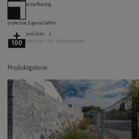
scharfkantig
proActive Eigenschaften
proClean
proClean 100: hydrophobiert
Produktgalerie