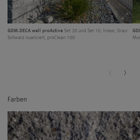
GDM.DECA wall proActive
GDM
Set 20 und Set 10, linear, Grau-
Schwarz nuanciert, proClean 100
Mus
Farben