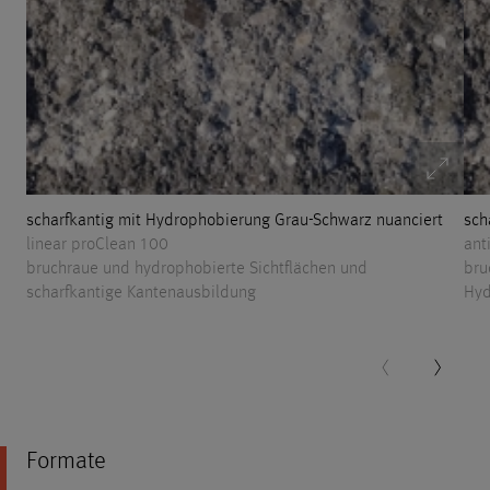
scharfkantig mit Hydrophobierung Grau-Schwarz nuanciert
sch
linear proClean 100
ant
bruchraue und hydrophobierte Sichtflächen und
bru
scharfkantige Kantenausbildung
Hyd
Formate