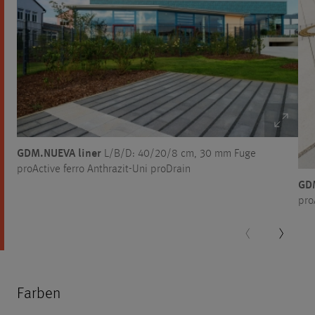
GDM.NUEVA liner
L/B/D: 40/20/8 cm, 30 mm Fuge
proActive ferro Anthrazit-Uni proDrain
GDM
pro
Farben