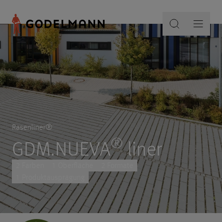
Rasenliner®
®
GDM.NUEVA
liner
2 Farben
1 Oberfläche
2 Formate
1 Produktausprägung