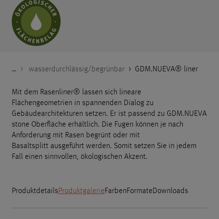
…
Godelmann.de
>
>
>
>
Produkte
Nach Kategorien
Öko-Pflaster
wasserdurchlässig/begrünbar
>
GDM.NUEVA® liner
Mit dem Rasenliner® lassen sich lineare
Flächengeometrien in spannenden Dialog zu
Gebäudearchitekturen setzen. Er ist passend zu GDM.NUEVA
stone Oberfläche erhältlich. Die Fugen können je nach
Anforderung mit Rasen begrünt oder mit
Basaltsplitt ausgeführt werden. Somit setzen Sie in jedem
Fall einen sinnvollen, ökologischen Akzent.
Produktdetails
Produktgalerie
Farben
Formate
Downloads