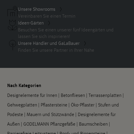
Unsere Showrooms
Vereinbaren Sie einen Termin
Ideen-Gärten
Besuchen Sie einen unserer fünf Ideengärten und
lassen Sie sich inspirieren!
Unsere Händler und GaLaBauer
Finden Sie unsere Partner in Ihrer Nähe
Nach Kategorien
Designelemente für Innen
|
Betonfliesen
|
Terrassenplatten
|
Gehwegplatten
|
Pflastersteine
|
Öko-Pflaster
|
Stufen und
Podeste
|
Mauern und Stützwände
|
Designelemente für
Außen
|
GODELMANN Pflanzgefäße
|
Baumscheiben
|
Barrierefreie Leitsysteme
|
Bord- und Rinnensteine
|