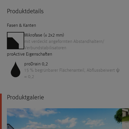
Produktdetails
Fasen & Kanten
Mikrofase (≤ 2x2 mm)
mit verdeckt angeformten Abstandhaltern/​
Verbundstabilisatoren
proActive Eigenschaften
proDrain 0,2
15 % begrünbarer Flächenanteil, Abflussbeiwert ψ
= 0,2
Produktgalerie