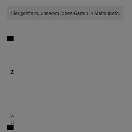
Hier geht's zu unserem Ideen-Garten in Maitenbeth.
Wir
benötigen
Ihre
Zustimmung,
um den
YouTube
Video-
Service zu
laden!
Wir
verwenden
einen