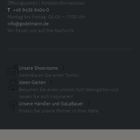
Öffnungszeiten | Kontaktinformationen
T
+49 9438 9404-0
Montag bis Freitag: 08.00 – 17.00 Uhr
info@godelmann.de
Wir freuen uns auf Ihre Nachricht
Unsere Showrooms
Vereinbaren Sie einen Termin
Ideen-Gärten
Besuchen Sie einen unserer fünf Ideengärten und
lassen Sie sich inspirieren!
Unsere Händler und GaLaBauer
Finden Sie unsere Partner in Ihrer Nähe