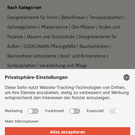
Nach Kategorien
Designelemente für Innen
|
Betonfliesen
|
Terrassenplatten
|
Gehwegplatten
|
Pflastersteine
|
Öko-Pflaster
|
Stufen und
Podeste
|
Mauern und Stützwände
|
Designelemente für
Außen
|
GODELMANN Pflanzgefäße
|
Baumscheiben
|
Barrierefreie Leitsysteme
|
Bord- und Rinnensteine
|
Symbolplatten
|
Verarbeitung und Pflege
Unternehmen
Über uns
|
Standorte
|
Unternehmenshistorie
|
Kontakt
|
Rechtliches
|
Informationspflichten
Impressum
|
Datenschutz
|
Information zur Barrierefreiheit
|