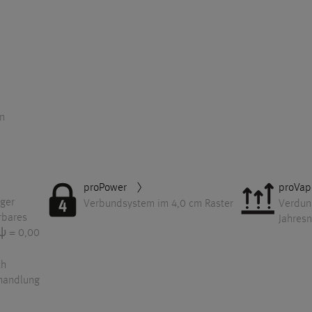
en
proPower
proVap
iger
Verbundsystem im 4,0 cm Raster
Verdun
rbares
Jahres
 ψ = 0,00
ch
handlung