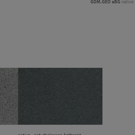
GDM.GEO aBG
nativo