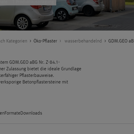
mate
1 Produktausprägung
ch Kategorien
>
Öko-Pflaster
>
wasserbehandelnd
>
GDM.GEO aBG
ystem GDM.GEO aBG Nr. Z-84.1-
her Zulassung bietet die ideale Grundlage
kerfähiger Pflasterbauweise.
werksporige Betonpflastersteine mit
en
Formate
Downloads