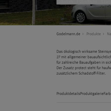
2 Farben
1 Oberfläche
5 For
Godelmann.de
>
Produkte
>
Na
Das ökologisch wirksame Steins
27 mit allgemeiner bauaufsichtlic
für zahlreiche Bauaufgaben in sic
Der Zusatz protect steht für hauf
zusätzlichem Schadstoff-Filter.
Produktdetails
Produktgalerie
Farb