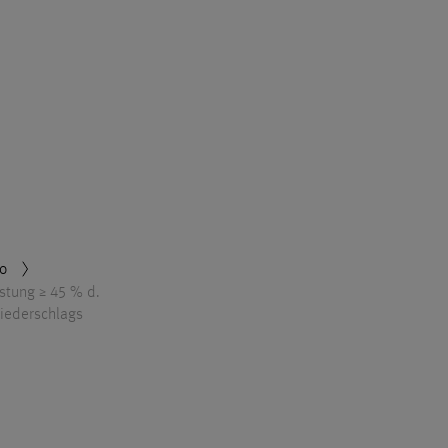
o
stung ≥ 45 % d.
niederschlags