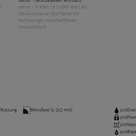
nativo - naturbelassen Anthrazit
0
nativo – R-Wert 13 | USRV-Wert 60
naturbelassene Oberfläche mit
hochwertiger verschleißfester
Vorsatzschicht
r Nutzung
Mikrofase (≤ 2x2 mm)
proDrai
proPow
proVap
proWat