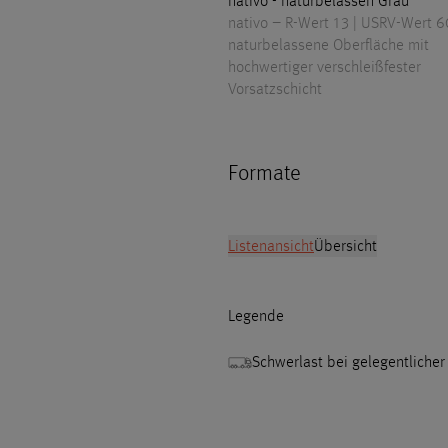
nativo - naturbelassen Grau
nativo – R-Wert 13 | USRV-Wert 6
naturbelassene Oberfläche mit
hochwertiger verschleißfester
Vorsatzschicht
Formate
Listenansicht
Übersicht
Legende
Schwerlast bei gelegentliche