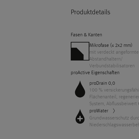
Produktdetails
Fasen & Kanten
Mikrofase (≤ 2x2 mm)
mit verdeckt angeformt
Abstandhaltern/​
Verbundstabilisatoren
proActive Eigenschaften
proDrain 0,0
100 % versickerungsfäh
Flächenanteil, regenerie
System, Abflussbeiwert
proWater
Grundwasserschutz dur
Niederschlagswasserbe