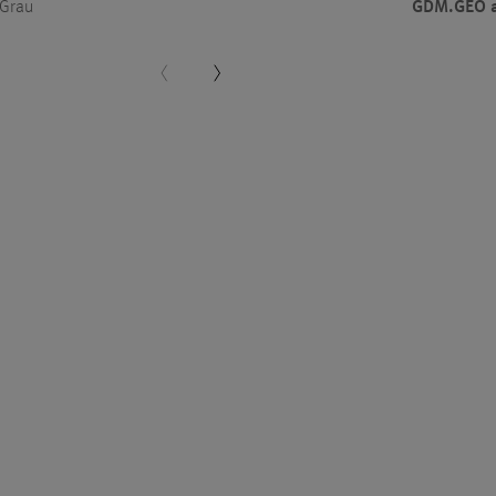
GDM.GEO 
 Grau