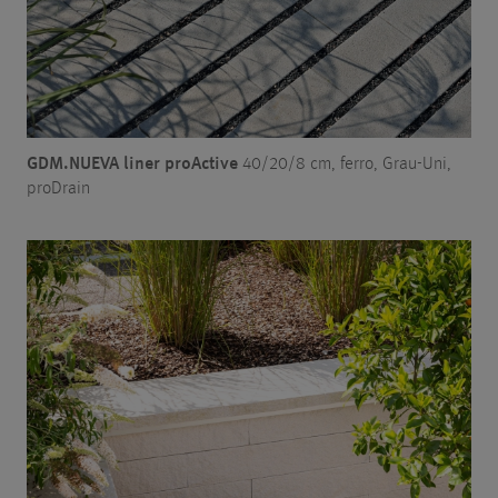
GDM.NUEVA liner proActive
40/20/8 cm, ferro, Grau-Uni,
proDrain