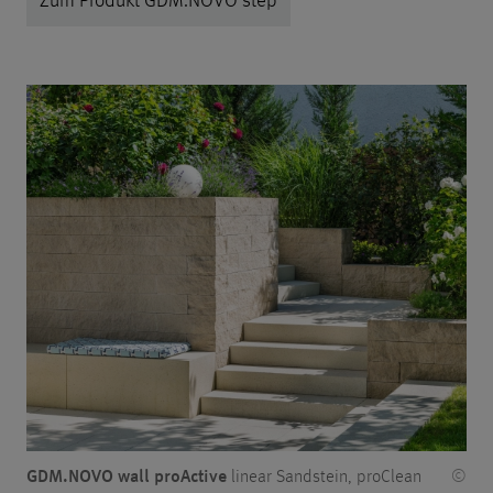
GDM.NOVO wall proActive
linear Sandstein, proClean
©