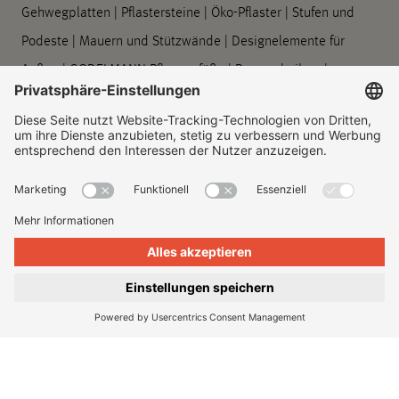
Gehwegplatten
|
Pflastersteine
|
Öko-Pflaster
|
Stufen und
Podeste
|
Mauern und Stützwände
|
Designelemente für
Außen
|
GODELMANN Pflanzgefäße
|
Baumscheiben
|
Barrierefreie Leitsysteme
|
Bord- und Rinnensteine
|
Symbolplatten
|
Verarbeitung und Pflege
Unternehmen
Über uns
|
Standorte
|
Unternehmenshistorie
|
Kontakt
|
Rechtliches
|
Informationspflichten
Impressum
|
Datenschutz
|
Information zur Barrierefreiheit
|
Dateneinstellungen
|
© 2026, Godelmann GmbH & Co. KG