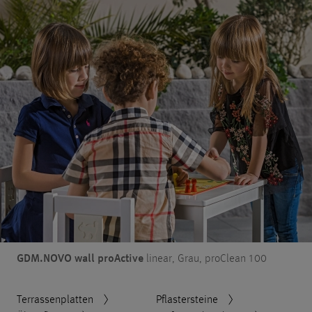
GDM.NOVO wall proActive
linear, Grau, proClean 100
Terrassenplatten
Pflastersteine