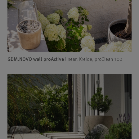
GDM.NOVO wall proActive
linear, Kreide, proClean 100