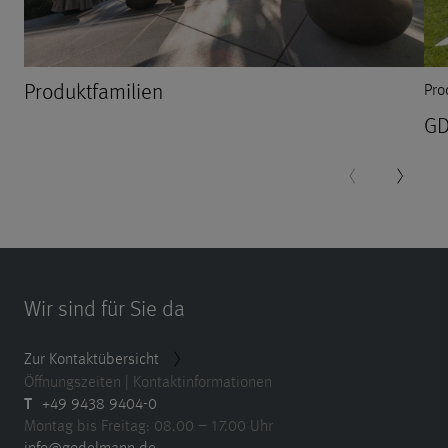
Produktfamilien
Pro
G
Wir sind für Sie da
Zur Kontaktübersicht
Öffnungszeiten | Kontaktinformationen
T
+49 9438 9404-0
Montag bis Freitag: 08.00 – 17.00 Uhr
info@godelmann.de