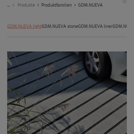
©
…
Godelmann.de
>
Produkte
>
Produktfamilien
>
GDM.NUEVA
GDM.NUEVA light
GDM.NUEVA stone
GDM.NUEVA liner
GDM.NUEV