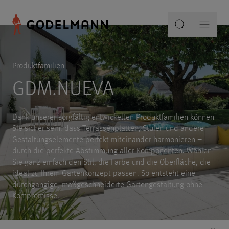
Produktfamilien
GDM.NUEVA
Dank unserer sorgfältig entwickelten Produktfamilien können
Sie sicher sein, dass Terrassenplatten, Stufen und andere
Gestaltungselemente perfekt miteinander harmonieren –
durch die perfekte Abstimmung aller Komponenten. Wählen
Sie ganz einfach den Stil, die Farbe und die Oberfläche, die
ideal zu Ihrem Gartenkonzept passen. So entsteht eine
durchgängige, maßgeschneiderte Gartengestaltung ohne
Kompromisse.