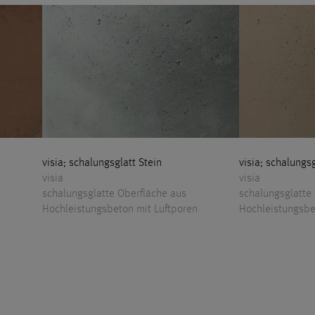
visia; schalungsglatt Stein
visia; schalungs
visia
visia
schalungsglatte Oberfläche aus
schalungsglatte
n
Hochleistungsbeton mit Luftporen
Hochleistungsbe