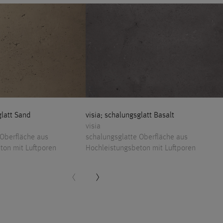
glatt Sand
visia; schalungsglatt Basalt
visia
 Oberfläche aus
schalungsglatte Oberfläche aus
ton mit Luftporen
Hochleistungsbeton mit Luftporen