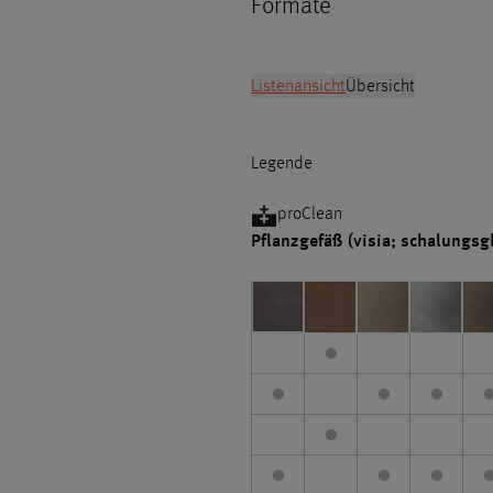
Formate
Listenansicht
Übersicht
Legende
proClean
Pflanzgefäß (visia; schalungsgl