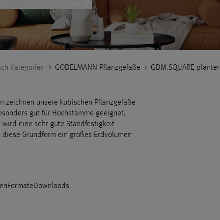
mate
1 Produktausprägung
ch Kategorien
>
GODELMANN Pflanzgefäße
>
GDM.SQUARE planter
ren zeichnen unsere kubischen Pflanzgefäße
esonders gut für Hochstämme geeignet.
wird eine sehr gute Standfestigkeit
s diese Grundform ein großes Erdvolumen
en
Formate
Downloads