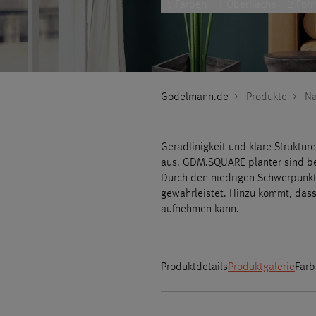
5 Farben
1 Oberfläche
2 For
Godelmann.de
>
Produkte
>
Na
Geradlinigkeit und klare Struktu
aus. GDM.SQUARE planter sind b
Durch den niedrigen Schwerpunkt 
gewährleistet. Hinzu kommt, das
aufnehmen kann.
Produktdetails
Produktgalerie
Farb