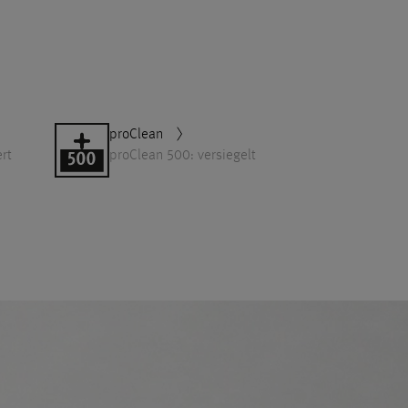
proClean
rt
proClean 500: versiegelt