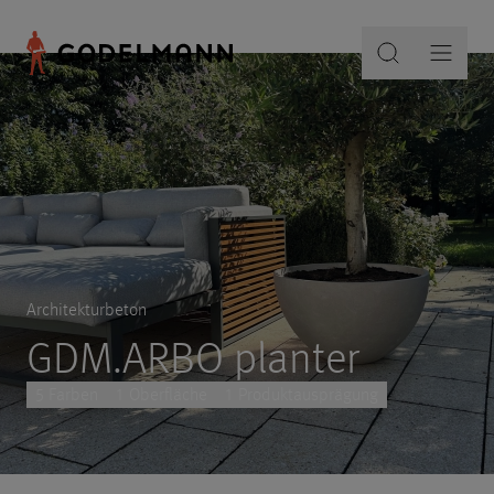
Architekturbeton
GDM.ARBO planter
5 Farben
1 Oberfläche
1 Produktausprägung