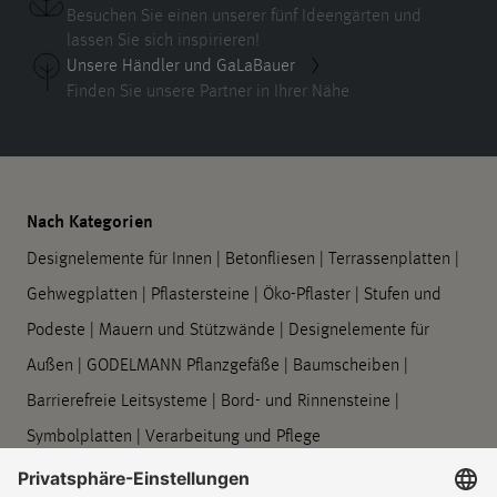
Besuchen Sie einen unserer fünf Ideengärten und
lassen Sie sich inspirieren!
Unsere Händler und GaLaBauer
Finden Sie unsere Partner in Ihrer Nähe
Nach Kategorien
Designelemente für Innen
|
Betonfliesen
|
Terrassenplatten
|
Gehwegplatten
|
Pflastersteine
|
Öko-Pflaster
|
Stufen und
Podeste
|
Mauern und Stützwände
|
Designelemente für
Außen
|
GODELMANN Pflanzgefäße
|
Baumscheiben
|
Barrierefreie Leitsysteme
|
Bord- und Rinnensteine
|
Symbolplatten
|
Verarbeitung und Pflege
Unternehmen