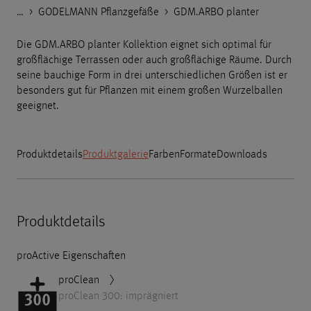
…
Godelmann.de
>
>
>
Produkte
Nach Kategorien
GODELMANN Pflanzgefäße
>
GDM.ARBO planter
Die GDM.ARBO planter Kollektion eignet sich optimal für
großflächige Terrassen oder auch großflächige Räume. Durch
seine bauchige Form in drei unterschiedlichen Größen ist er
besonders gut für Pflanzen mit einem großen Wurzelballen
geeignet.
Produktdetails
Produktgalerie
Farben
Formate
Downloads
Produktdetails
proActive Eigenschaften
proClean
proClean 300: imprägniert