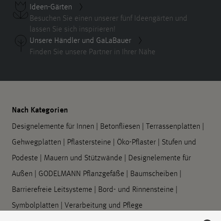
Ideen-Gärten
Besuchen Sie einen unserer fünf Ideengärten und
lassen Sie sich inspirieren!
Unsere Händler und GaLaBauer
Finden Sie unsere Partner in Ihrer Nähe
Nach Kategorien
Designelemente für Innen
|
Betonfliesen
|
Terrassenplatten
|
Gehwegplatten
|
Pflastersteine
|
Öko-Pflaster
|
Stufen und
Podeste
|
Mauern und Stützwände
|
Designelemente für
Außen
|
GODELMANN Pflanzgefäße
|
Baumscheiben
|
Barrierefreie Leitsysteme
|
Bord- und Rinnensteine
|
Symbolplatten
|
Verarbeitung und Pflege