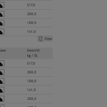
517,0
288,0
188,0
141,0
Filter
Fase
Gewicht
kg / St.
517,0
288,0
188,0
141,0
288,0