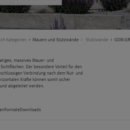
rmate
4 Produktausprägungen
ch Kategorien
>
Mauern und Stützwände
>
Stützwände
>
GDM.GR
atiges, massives Mauer- und
ichtflächen. Der besondere Vorteil für den
ormschlüssigen Verbindung nach dem Nut- und
rizontalen Kräfte können somit sicher
und abgeleitet werden.
en
Formate
Downloads