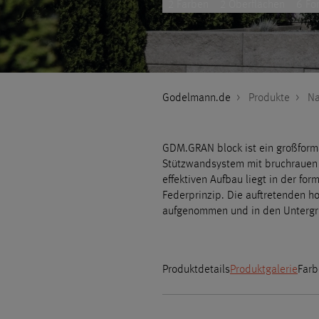
2 Farben
2 Oberflächen
6 Fo
Godelmann.de
>
Produkte
>
Na
GDM.GRAN block ist ein großform
Stützwandsystem mit bruchrauen S
effektiven Aufbau liegt in der f
Federprinzip. Die auftretenden ho
aufgenommen und in den Untergr
Produktdetails
Produktgalerie
Farb