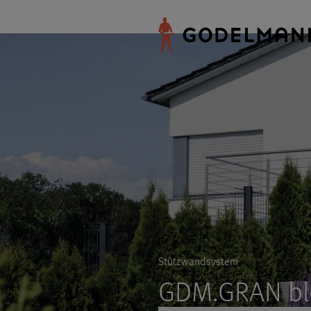
Stützwandsystem
GDM.GRAN bl