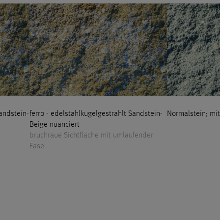
andstein-
ferro - edelstahlkugelgestrahlt Sandstein-
Normalstein; mi
Beige nuanciert
bruchraue Sichtfläche mit umlaufender
Fase