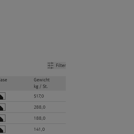
Filter
Fase
Gewicht
kg / St.
517,0
288,0
188,0
141,0