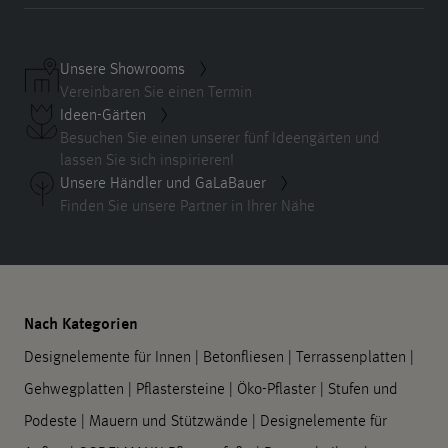
Unsere Showrooms
Vereinbaren Sie einen Termin
Ideen-Gärten
Besuchen Sie einen unserer fünf Ideengärten und
lassen Sie sich inspirieren!
Unsere Händler und GaLaBauer
Finden Sie unsere Partner in Ihrer Nähe
Nach Kategorien
Designelemente für Innen
|
Betonfliesen
|
Terrassenplatten
|
Gehwegplatten
|
Pflastersteine
|
Öko-Pflaster
|
Stufen und
Podeste
|
Mauern und Stützwände
|
Designelemente für