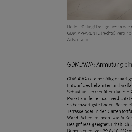
Hallo Frühling! Designfliesen wi
GDM.APPARENTE (rechts) verbinde
Außenraum.
GDM.AWA: Anmutung eine
GDM.AWA ist eine völlig neuartige
Entwurf des bekannten und vielf
Sebastian Herkner überträgt die 
Parketts in feine, hoch verdichtet
so hochwertigste Bodenflächen e
Terrasse oder in den Garten fortf
Wandflächen im Innen- wie Außen
Designfliese geeignet. Erhältlich
Dimensionen (von 39,8/16,2/2cm 