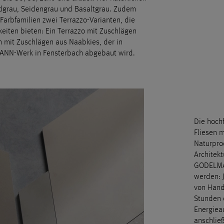
dgrau, Seidengrau und Basaltgrau. Zudem
 Farbfamilien zwei Terrazzo-Varianten, die
eiten bieten: Ein Terrazzo mit Zuschlägen
 mit Zuschlägen aus Naabkies, der in
ANN-Werk in Fensterbach abgebaut wird.
Die hoch
Fliesen m
Naturprod
Architek
GODELMAN
werden: 
von Hand
Stunden 
Energiea
anschließ