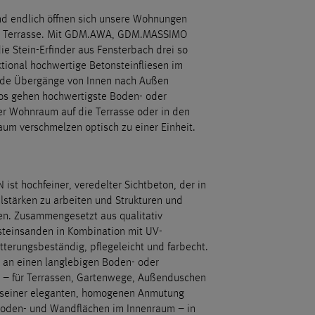
und endlich öffnen sich unsere Wohnungen
nd Terrasse. Mit GDM.AWA, GDM.MASSIMO
 Stein-Erfinder aus Fensterbach drei so
tional hochwertige Betonsteinfliesen im
nde Übergänge von Innen nach Außen
los gehen hochwertigste Boden- oder
r Wohnraum auf die Terrasse oder in den
um verschmelzen optisch zu einer Einheit.
st hochfeiner, veredelter Sichtbeton, der in
alstärken zu arbeiten und Strukturen und
en. Zusammengesetzt aus qualitativ
steinsanden in Kombination mit UV-
itterungsbeständig, pflegeleicht und farbecht.
n an einen langlebigen Boden- oder
 – für Terrassen, Gartenwege, Außenduschen
 seiner eleganten, homogenen Anmutung
 Boden- und Wandflächen im Innenraum – in