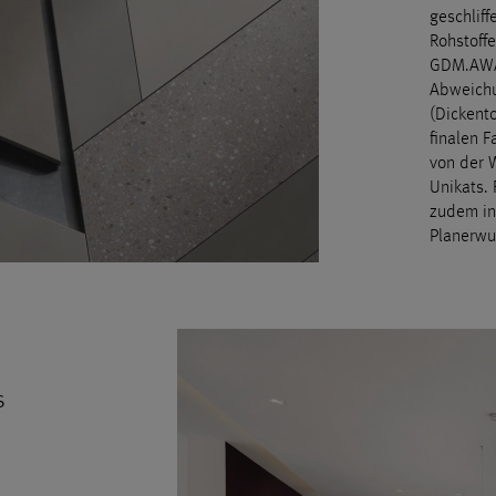
geschliff
Rohstoff
GDM.AWA 
Abweichu
(Dickent
finalen F
von der 
Unikats.
zudem in
Planerwun
s