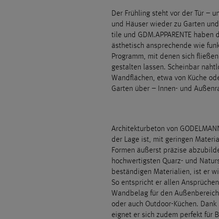
Der Frühling steht vor der Tür – 
und Häuser wieder zu Garten u
tile und GDM.APPARENTE haben die
ästhetisch ansprechende wie funk
Programm, mit denen sich fließe
gestalten lassen. Scheinbar naht
Wandflächen, etwa von Küche ode
Garten über – Innen- und Außenra
Architekturbeton von GODELMANN i
der Lage ist, mit geringen Materi
Formen äußerst präzise abzubild
hochwertigsten Quarz- und Natur
beständigen Materialien, ist er w
So entspricht er allen Ansprüche
Wandbelag für den Außenbereich
oder auch Outdoor-Küchen. Dank
eignet er sich zudem perfekt für