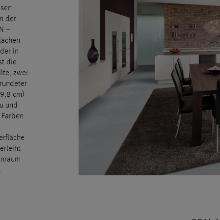
esen
n der
N –
lächen
der in
st die
lte, zwei
erundeter
99,8 cm)
au und
 Farben
erfläche
erleiht
enraum
.