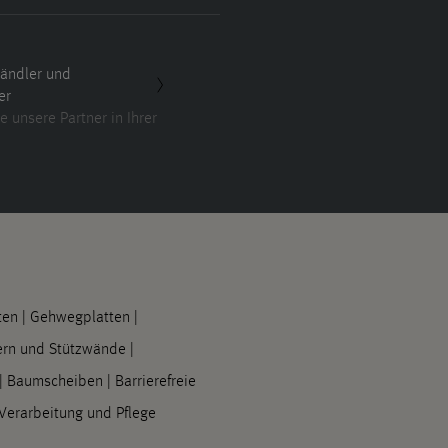
ändler und
er
e unsere Partner in Ihrer
ten
|
Gehwegplatten
|
rn und Stützwände
|
|
Baumscheiben
|
Barrierefreie
Verarbeitung und Pflege