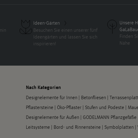
Unsere H
Ideen-Gärten
GaLaBau
min
Besuchen Sie einen unserer fünf
Finden Si
Ideengärten und lassen Sie sich
Nähe
inspirieren!
Nach Kategorien
Designelemente für Innen
|
Betonfliesen
|
Terrassenplat
Pflastersteine
|
Öko-Pflaster
|
Stufen und Podeste
|
Maue
Designelemente für Außen
|
GODELMANN Pflanzgefäße
Leitsysteme
|
Bord- und Rinnensteine
|
Symbolplatten
|