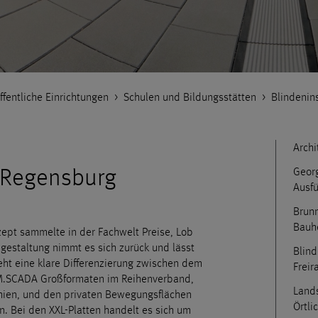
ffentliche Einrichtungen
>
Schulen und Bildungsstätten
>
Blindenin
Archi
, Regensburg
Georg
Ausf
Brunn
Bauh
zept sammelte in der Fachwelt Preise, Lob
gestaltung nimmt es sich zurück und lässt
Blind
eht eine klare Differenzierung zwischen dem
Frei
DM.SCADA Großformaten im Reihenverband,
Lands
chien, und den privaten Bewegungsflächen
Örtli
. Bei den XXL-Platten handelt es sich um