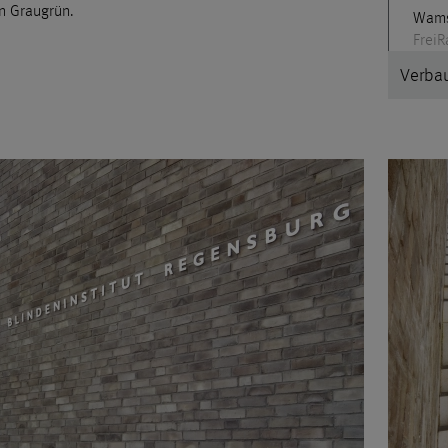
n Graugrün.
Wamsl
Frei
Verbau