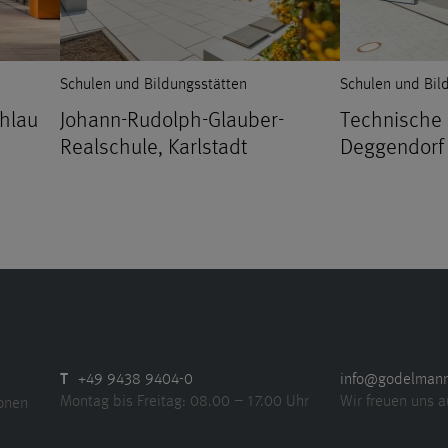
Schulen und Bildungsstätten
Schulen und Bil
hlau
Johann-Rudolph-Glauber-
Technische
Realschule, Karlstadt
Deggendorf
T
+49 9438 9404-0
info@godelman
Montag bis Freitag: 08.00 – 17.00 Uhr
Wir freuen uns a
ionen