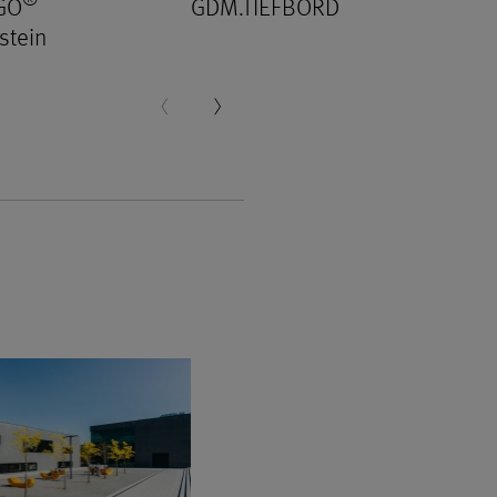
GO
GDM.TIEFBORD
stein