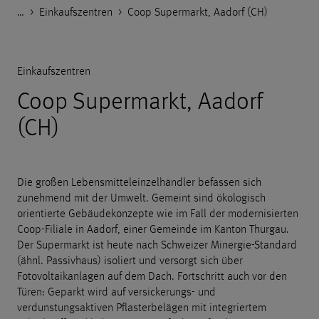
…
Godelmann.de
>
>
>
Referenzen
Wohn- und Gewerbebau
Einkaufszentren
>
Coop Supermarkt, Aadorf (CH)
Einkaufszentren
Coop Supermarkt, Aadorf
(CH)
Die großen Lebensmitteleinzelhändler befassen sich
zunehmend mit der Umwelt. Gemeint sind ökologisch
orientierte Gebäudekonzepte wie im Fall der modernisierten
Coop-Filiale in Aadorf, einer Gemeinde im Kanton Thurgau.
Der Supermarkt ist heute nach Schweizer Minergie-Standard
(ähnl. Passivhaus) isoliert und versorgt sich über
Fotovoltaikanlagen auf dem Dach. Fortschritt auch vor den
Türen: Geparkt wird auf versickerungs- und
verdunstungsaktiven Pflasterbelägen mit integriertem