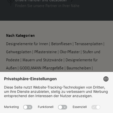
Finden Sie unsere Partner in Ihrer Nähe
Nach Kategorien
Designelemente für Innen
|
Betonfliesen
|
Terrassenplatten
|
Gehwegplatten
|
Pflastersteine
|
Öko-Pflaster
|
Stufen und
Podeste
|
Mauern und Stützwände
|
Designelemente für
Außen
|
GODELMANN Pflanzgefäße
|
Baumscheiben
|
Barrierefreie Leitsysteme
|
Bord- und Rinnensteine
|
Symbolplatten
|
Verarbeitung und Pflege
Unternehmen
Über uns
|
Standorte
|
Unternehmenshistorie
|
Kontakt
|