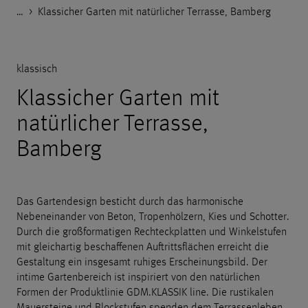
…
Godelmann.de
>
>
>
>
Referenzen
Private Objekte
klassisch
Klassicher Garten mit natürlicher Terrasse, Bamberg
klassisch
Klassicher Garten mit
natürlicher Terrasse,
Bamberg
Das Gartendesign besticht durch das harmonische
Nebeneinander von Beton, Tropenhölzern, Kies und Schotter.
Durch die großformatigen Rechteckplatten und Winkelstufen
mit gleichartig beschaffenen Auftrittsflächen erreicht die
Gestaltung ein insgesamt ruhiges Erscheinungsbild. Der
intime Gartenbereich ist inspiriert von den natürlichen
Formen der Produktlinie GDM.KLASSIK line. Die rustikalen
Mauersteine und Blockstufen spenden dem Terrassenleben