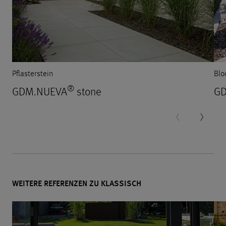
Pflasterstein
Blo
®
GDM.NUEVA
stone
GD
WEITERE REFERENZEN ZU KLASSISCH