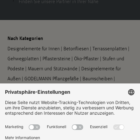
Finden Sie unsere Partner in Ihrer Nähe
Nach Kategorien
Designelemente für Innen
|
Betonfliesen
|
Terrassenplatten
|
Gehwegplatten
|
Pflastersteine
|
Öko-Pflaster
|
Stufen und
Podeste
|
Mauern und Stützwände
|
Designelemente für
Außen
|
GODELMANN Pflanzgefäße
|
Baumscheiben
|
Barrierefreie Leitsysteme
|
Bord- und Rinnensteine
|
Symbolplatten
|
Verarbeitung und Pflege
Unternehmen
Über uns
|
Standorte
|
Unternehmenshistorie
|
Kontakt
|
Rechtliches
|
Informationspflichten