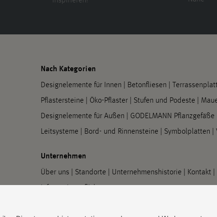
inspirieren!
Nach Kategorien
Designelemente für Innen
|
Betonfliesen
|
Terrassenplat
Pflastersteine
|
Öko-Pflaster
|
Stufen und Podeste
|
Maue
Designelemente für Außen
|
GODELMANN Pflanzgefäße
Leitsysteme
|
Bord- und Rinnensteine
|
Symbolplatten
|
Unternehmen
Über uns
|
Standorte
|
Unternehmenshistorie
|
Kontakt
|
Informationspflichten