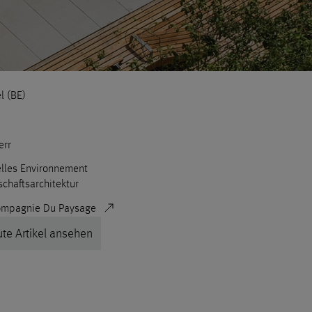
l (BE)
err
lles Environnement
chaftsarchitektur
ompagnie Du Paysage
te Artikel ansehen