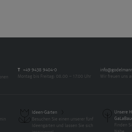
T
+49 9438 9404-0
info@godelman
Montag bis Freitag: 08.00 – 17.00 Uhr
Wir freuen uns a
ionen
Unsere H
Ideen-Gärten
GaLaBau
min
Besuchen Sie einen unserer fünf
Finden Si
Ideengärten und lassen Sie sich
Nähe