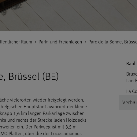
ffentlicher Raum
>
Park- und Freianlagen
>
Parc de la Senne, Brüsse
Bauh
e, Brüssel (BE)
Bruxe
Lands
La C
he vielerorten wieder freigelegt werden,
Verbau
 belgischen Hauptstadt avanciert der kleine
, knapp 1,6 km langen Parkanlage zwischen
inks und rechts der Strecke laden Holzdecks
rweilen ein. Der Parkweg ist mit 3,5 m
IMO Platten, über die der Locus amoenus