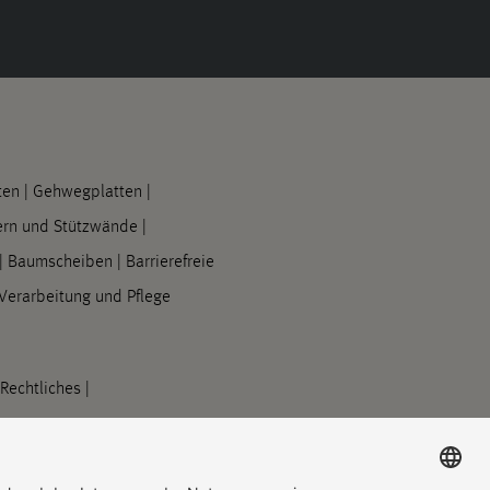
ten
|
Gehwegplatten
|
rn und Stützwände
|
|
Baumscheiben
|
Barrierefreie
Verarbeitung und Pflege
Rechtliches
|