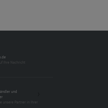
n.de
uf Ihre Nachricht
ändler und
er
e unsere Partner in Ihrer