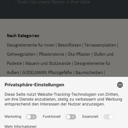
Finden Sie unsere Partner in Ihrer Nähe
Nach Kategorien
Designelemente für Innen
|
Betonfliesen
|
Terrassenplatten
|
Gehwegplatten
|
Pflastersteine
|
Öko-Pflaster
|
Stufen und
Podeste
|
Mauern und Stützwände
|
Designelemente für
Außen
|
GODELMANN Pflanzgefäße
|
Baumscheiben
|
Barrierefreie Leitsysteme
|
Bord- und Rinnensteine
|
Symbolplatten
|
Verarbeitung und Pflege
Unternehmen
Über uns
|
Standorte
|
Unternehmenshistorie
|
Kontakt
|
Rechtliches
|
Informationspflichten