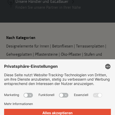
Unsere Händler und GaLaBauer
Finden Sie unsere Partner in Ihrer Nähe
Nach Kategorien
Designelemente für Innen
|
Betonfliesen
|
Terrassenplatten
|
Gehwegplatten
|
Pflastersteine
|
Öko-Pflaster
|
Stufen und
Podeste
|
Mauern und Stützwände
|
Designelemente für
Außen
|
GODELMANN Pflanzgefäße
|
Baumscheiben
|
Barrierefreie Leitsysteme
|
Bord- und Rinnensteine
|
Symbolplatten
|
Verarbeitung und Pflege
Unternehmen
Über uns
|
Standorte
|
Unternehmenshistorie
|
Kontakt
|