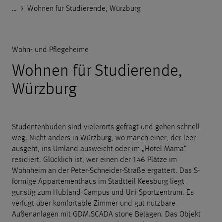
…
Godelmann.de
>
>
>
>
Referenzen
Wohn- und Gewerbebau
Wohn- und Pflegeheime
Wohnen für Studierende, Würzburg
Wohn- und Pflegeheime
Wohnen für Studierende,
Würzburg
Studentenbuden sind vielerorts gefragt und gehen schnell
weg. Nicht anders in Würzburg, wo manch einer, der leer
ausgeht, ins Umland ausweicht oder im „Hotel Mama“
residiert. Glücklich ist, wer einen der 146 Plätze im
Wohnheim an der Peter-Schneider-Straße ergattert. Das S-
förmige Appartementhaus im Stadtteil Keesburg liegt
günstig zum Hubland-Campus und Uni-Sportzentrum. Es
verfügt über komfortable Zimmer und gut nutzbare
Außenanlagen mit GDM.SCADA stone Belägen. Das Objekt