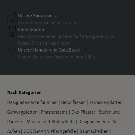
Unsere Showrooms
Vereinbaren Sie einen Termin
Ideen-Gärten
Besuchen Sie einen unserer fünf Ideengärten und
lassen Sie sich inspirieren!
Unsere Händler und GaLaBauer
Finden Sie unsere Partner in Ihrer Nähe
Nach Kategorien
Designelemente für Innen
|
Betonfliesen
|
Terrassenplatten
|
Gehwegplatten
|
Pflastersteine
|
Öko-Pflaster
|
Stufen und
Podeste
|
Mauern und Stützwände
|
Designelemente für
Außen
|
GODELMANN Pflanzgefäße
|
Baumscheiben
|