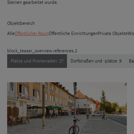
Steinen gearbeitet wurde.
Objektbereich
Alle
Öffentlicher Raum
Öffentliche Einrichtungen
Private Objekte
Wo
block_teaser_overview.references.2
Plätze und Promenaden
27
Dorfstraßen und -plätze
9
Ba