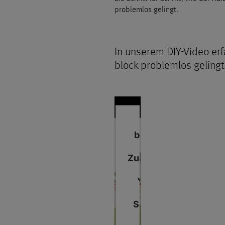
problemlos gelingt.
In unserem DIY-Video erf
block problemlos gelingt
Wir
benötigen
Ihre
Zustimmung,
um den
YouTube
Video-
Service zu
laden!