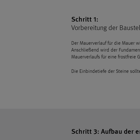
Usercentrics
Consent
Management
Schritt 1:
Platform
Vorbereitung der Bauste
Der Mauerverlauf für die Mauer w
Anschließend wird der Fundamen
Mauerverlaufs für eine frostfrei
Die Einbindetiefe der Steine sol
Schritt 3: Aufbau der 