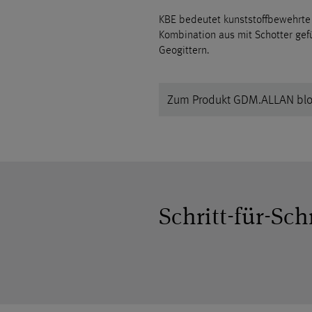
Details
KBE bedeutet kunststoffbewehrte 
durch
Kombination aus mit Schotter ge
und
Geogittern.
stimmen
Sie
der
Nutzung
Zum Produkt GDM.ALLAN bl
des
Service
zu,
um
dieses
Video
anzusehen.
Schritt-für-Sch
Mehr
Informationen
Akzeptieren
powered
by