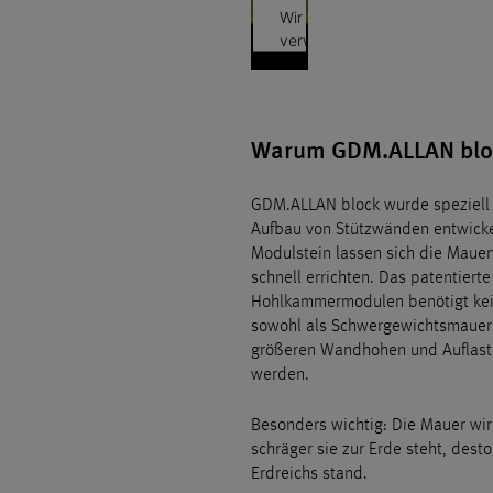
Wir
verwenden
einen
Service
eines
Drittanbieters,
Warum GDM.ALLAN blo
um
Videoinhalte
einzubetten.
GDM.ALLAN block
wurde speziell 
Dieser
Aufbau von Stützwänden entwickel
Service
Modulstein lassen sich die Maue
kann
schnell errichten. Das patentier
Daten
Hohlkammermodulen benötigt kei
zu
sowohl als Schwergewichtsmauer 
Ihren
größeren Wandhohen und Auflaste
Aktivitäten
werden.
sammeln.
Bitte
Besonders wichtig: Die Mauer wird
lesen
schräger sie zur Erde steht, dest
Sie
Erdreichs stand.
die