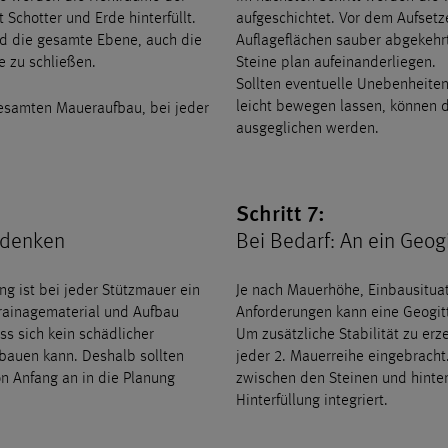
t Schotter und Erde hinterfüllt.
aufgeschichtet. Vor dem Aufsetz
ird die gesamte Ebene, auch die
Auflageflächen sauber abgekehr
 zu schließen.
Steine plan aufeinanderliegen.
Sollten eventuelle Unebenheiten
leicht bewegen lassen, können d
gesamten Maueraufbau, bei jeder
ausgeglichen werden.
Schritt 7:
tdenken
Bei Bedarf: An ein Geog
g ist bei jeder Stützmauer ein
Je nach Mauerhöhe, Einbausituat
Drainagematerial und Aufbau
Anforderungen kann eine Geogit
s sich kein schädlicher
Um zusätzliche Stabilität zu er
bauen kann. Deshalb sollten
jeder 2. Mauerreihe eingebracht.
n Anfang an in die Planung
zwischen den Steinen und hinter
Hinterfüllung integriert.