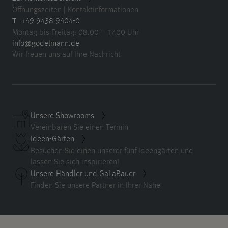
Öffnungszeiten | Kontaktinformationen
T
+49 9438 9404-0
Montag bis Freitag: 08.00 – 17.00 Uhr
info@godelmann.de
Wir freuen uns auf Ihre Nachricht
Unsere Showrooms
Vereinbaren Sie einen Termin
Ideen-Gärten
Besuchen Sie einen unserer fünf Ideengärten und
lassen Sie sich inspirieren!
Unsere Händler und GaLaBauer
Finden Sie unsere Partner in Ihrer Nähe