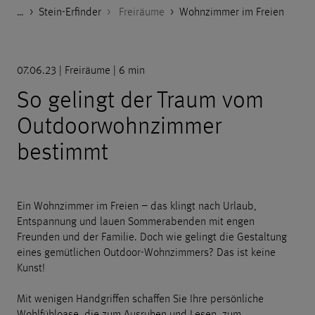
…
Godelmann.de
>
Stein-Erfinder
>
Freiräume
>
Wohnzimmer im Freien
07.06.23 | Freiräume | 6 min
So gelingt der Traum vom
Outdoorwohnzimmer
bestimmt
Ein Wohnzimmer im Freien – das klingt nach Urlaub,
Entspannung und lauen Sommerabenden mit engen
Freunden und der Familie. Doch wie gelingt die Gestaltung
eines gemütlichen Outdoor-Wohnzimmers? Das ist keine
Kunst!
Mit wenigen Handgriffen schaffen Sie Ihre persönliche
Wohlfühloase, die zum Ausruhen und Lesen, zum