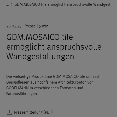
…
Godelmann.de
>
>
>
Presse
Presse-Artikel
GDM.MOSAICO tile ermöglicht anspruchsvolle Wandgestaltungen
26.02.25 | Presse | 5 min
GDM.MOSAICO tile
ermöglicht anspruchsvolle
Wandgestaltungen
Die vielseitige Produktlinie GDM.MOSAICO tile umfasst
Designfliesen aus hochfeinem Architekturbeton von
GODELMANN in verschiedenen Formaten und
Farbausführungen.
Pressemitteilung (PDF)