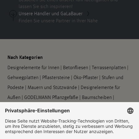
lassen Sie sich inspirieren!
Unsere Händler und GaLaBauer
Finden Sie unsere Partner in Ihrer Nähe
Nach Kategorien
Designelemente für Innen
|
Betonfliesen
|
Terrassenplatten
|
Gehwegplatten
|
Pflastersteine
|
Öko-Pflaster
|
Stufen und
Podeste
|
Mauern und Stützwände
|
Designelemente für
Außen
|
GODELMANN Pflanzgefäße
|
Baumscheiben
|
Barrierefreie Leitsysteme
|
Bord- und Rinnensteine
|
Symbolplatten
|
Verarbeitung und Pflege
Unternehmen