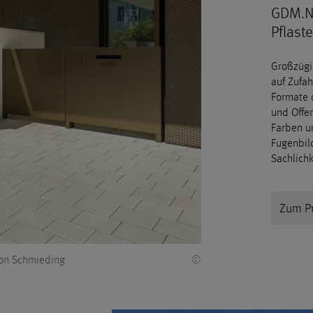
GDM.N
Pflaste
Großzügi
auf Zufa
Formate 
und Offen
Farben u
Fugenbild
Sachlichk
Zum P
on Schmieding
©