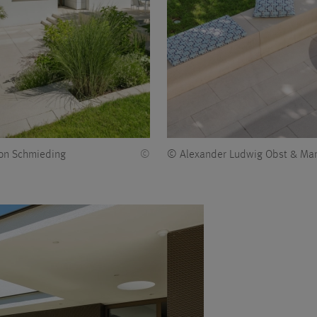
on Schmieding
©
© Alexander Ludwig Obst & Mar