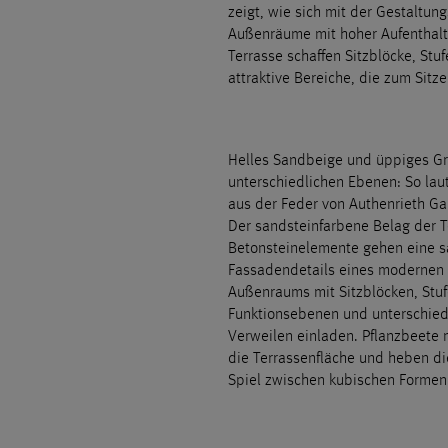
zeigt, wie sich mit der Gestalt
Außenräume mit hoher Aufenthalts
Terrasse schaffen Sitzblöcke, St
attraktive Bereiche, die zum Sitz
Helles Sandbeige und üppiges Gr
unterschiedlichen Ebenen: So la
aus der Feder von Authenrieth G
Der sandsteinfarbene Belag der 
Betonsteinelemente gehen eine s
Fassadendetails eines modernen P
Außenraums mit Sitzblöcken, Stuf
Funktionsebenen und unterschiedl
Verweilen einladen. Pflanzbeete
die Terrassenfläche und heben die
Spiel zwischen kubischen Formen