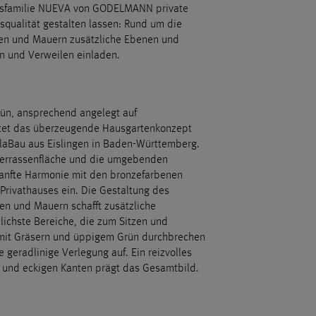
ungsfamilie NUEVA von GODELMANN private
qualität gestalten lassen: Rund um die
ufen und Mauern zusätzliche Ebenen und
en und Verweilen einladen.
ün, ansprechend angelegt auf
utet das überzeugende Hausgartenkonzept
alaBau aus Eislingen in Baden-Württemberg.
Terrassenfläche und die umgebenden
anfte Harmonie mit den bronzefarbenen
rivathauses ein. Die Gestaltung des
en und Mauern schafft zusätzliche
ichste Bereiche, die zum Sitzen und
 mit Gräsern und üppigem Grün durchbrechen
 geradlinige Verlegung auf. Ein reizvolles
 und eckigen Kanten prägt das Gesamtbild.