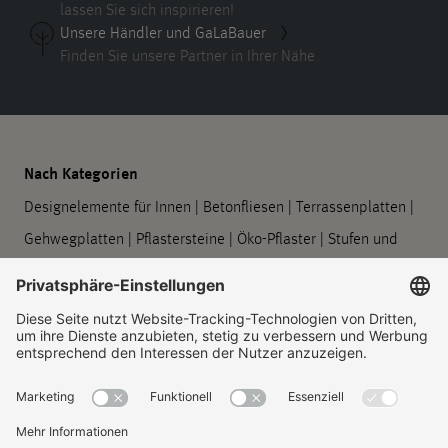
lassen Sie sich inspirieren!
Unsere Händler und GaLaBauer
Finden Sie unsere Partner in Ihrer Nähe
Nach Kategorien
Designelemente für Innen
|
Betonfliesen
|
Terrassenplatten
|
Gehwegplatten
|
Pflastersteine
|
Öko-Pflaster
|
Stufen und
Podeste
|
Mauern und Stützwände
|
Designelemente für
Außen
|
GODELMANN Pflanzgefäße
|
Baumscheiben
|
Barrierefreie Leitsysteme
|
Bord- und Rinnensteine
|
Symbolplatten
|
Verarbeitung und Pflege
Unternehmen