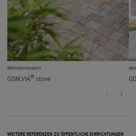
Mehrsteinsystem
öko
®
GDM.VIA
stone
GD
WEITERE REFERENZEN ZU ÖFFENTLICHE EINRICHTUNGEN