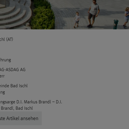
chl (AT)
ührung
AG-ASDAG AG
err
inde Bad Ischl
ung
ngsarge D.I. Markus Brandl – D.I.
 Brandl, Bad Ischl
te Artikel ansehen