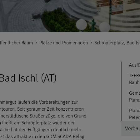
ffentlicher Raum
>
Plätze und Promenaden
>
Schröpferplatz, Bad Is
Ausf
Bad Ischl (AT)
TEER
Bauh
Geme
Plan
ammergut laufen die Vorbereitungen zur
ouren. Seit geraumer Zeit konzentrieren
Planu
innerstädtische Straßenzüge, die von Grund
Peter
 fließt am Schröpferplatz wieder der
Verbau
läche hat den Fußgängern deutlich mehr
tzt das attraktiv in den GDM.SCADA Belag