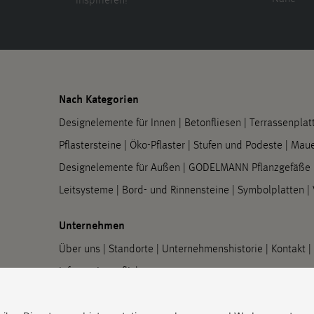
inspirieren!
Nach Kategorien
Designelemente für Innen
|
Betonfliesen
|
Terrassenplat
Pflastersteine
|
Öko-Pflaster
|
Stufen und Podeste
|
Maue
Designelemente für Außen
|
GODELMANN Pflanzgefäße
Leitsysteme
|
Bord- und Rinnensteine
|
Symbolplatten
|
Unternehmen
Über uns
|
Standorte
|
Unternehmenshistorie
|
Kontakt
|
Informationspflichten