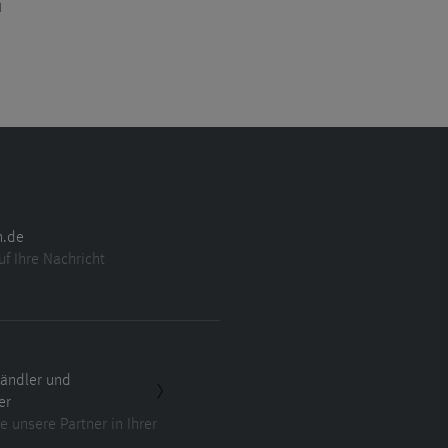
n
n.de
uf Ihre Nachricht
ändler und
er
e unsere Partner in Ihrer