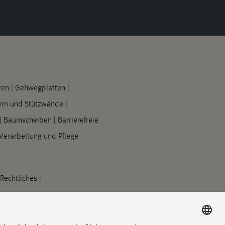
ten
|
Gehwegplatten
|
rn und Stützwände
|
|
Baumscheiben
|
Barrierefreie
Verarbeitung und Pflege
Rechtliches
|