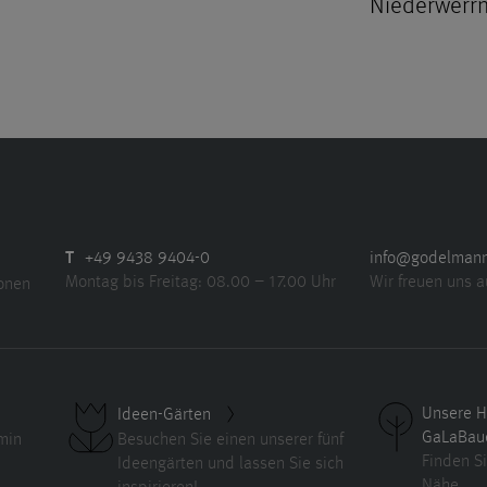
Niederwerr
T
+49 9438 9404-0
info@godelman
Montag bis Freitag: 08.00 – 17.00 Uhr
Wir freuen uns a
ionen
Unsere H
Ideen-Gärten
GaLaBau
min
Besuchen Sie einen unserer fünf
Finden Si
Ideengärten und lassen Sie sich
Nähe