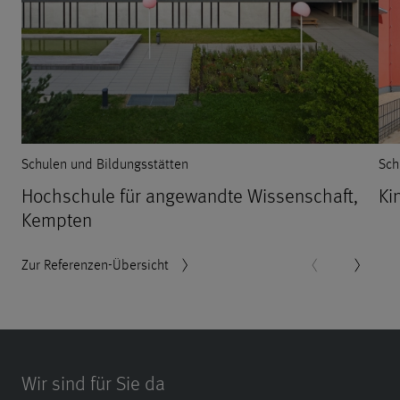
Schulen und Bildungsstätten
Sch
Hochschule für angewandte Wissenschaft,
Ki
Kempten
Zur Referenzen-Übersicht
Wir sind für Sie da