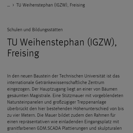
…
Godelmann.de
>
>
>
>
Referenzen
Öffentliche Einrichtungen
Schulen und Bildungsstätten
TU Weihenstephan (IGZW), Freising
Schulen und Bildungsstätten
TU Weihenstephan (IGZW),
Freising
In den neuen Baustein der Technischen Universität ist das
internationale Getränkewissenschaftliche Zentrum
eingezogen. Der Hauptzugang liegt an einer von Bäumen
gesäumten Magistrale. Eine Stützmauer mit vorgeblendeten
Natursteinpanelen und großzügiger Treppenanlage
überbrückt den hier bestehenden Höhenunterschied von bis
zu vier Metern. Die Mauer bildet zudem den Rahmen für
einen repräsentativen wie einladenden Eingangsplatz mit
granitfarbenen GDM.SCADA Plattierungen und skulpturalen