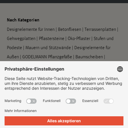
Nach Kategorien
Designelemente für Innen
|
Betonfliesen
|
Terrassenplatten
|
Gehwegplatten
|
Pflastersteine
|
Öko-Pflaster
|
Stufen und
Podeste
|
Mauern und Stützwände
|
Designelemente für
Außen
|
GODELMANN Pflanzgefäße
|
Baumscheiben
|
Barrierefreie Leitsysteme
|
Bord- und Rinnensteine
|
Symbolplatten
|
Verarbeitung und Pflege
Unternehmen
Über uns
|
Standorte
|
Unternehmenshistorie
|
Kontakt
|
Rechtliches
|
Informationspflichten