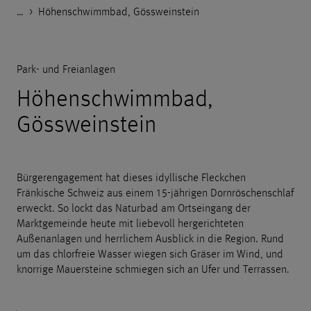
…
Godelmann.de
>
>
>
>
Referenzen
Öffentlicher Raum
Park- und Freianlagen
Höhenschwimmbad, Gössweinstein
Park- und Freianlagen
Höhenschwimmbad,
Gössweinstein
Bürgerengagement hat dieses idyllische Fleckchen
Fränkische Schweiz aus einem 15-jährigen Dornröschenschlaf
erweckt. So lockt das Naturbad am Ortseingang der
Marktgemeinde heute mit liebevoll hergerichteten
Außenanlagen und herrlichem Ausblick in die Region. Rund
um das chlorfreie Wasser wiegen sich Gräser im Wind, und
knorrige Mauersteine schmiegen sich an Ufer und Terrassen.