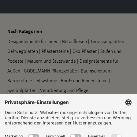
Nach Kategorien
Designelemente für Innen
|
Betonfliesen
|
Terrassenplatten
|
Gehwegplatten
|
Pflastersteine
|
Öko-Pflaster
|
Stufen und
Podeste
|
Mauern und Stützwände
|
Designelemente für
Außen
|
GODELMANN Pflanzgefäße
|
Baumscheiben
|
Barrierefreie Leitsysteme
|
Bord- und Rinnensteine
|
Symbolplatten
|
Verarbeitung und Pflege
Unternehmen
Über uns
|
Standorte
|
Unternehmenshistorie
|
Kontakt
|
Rechtliches
|
Informationspflichten