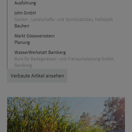
Ausführung
John GmbH
Garten-, Landschafts- und Sportplatzbau, Hallstadt
Bauherr
Markt Gössweinstein
Planung
WasserWerkstatt Bamberg
Büro für Badegwässer- und Freiraumplanung GmbH,
Bamberg
Verbaute Artikel ansehen