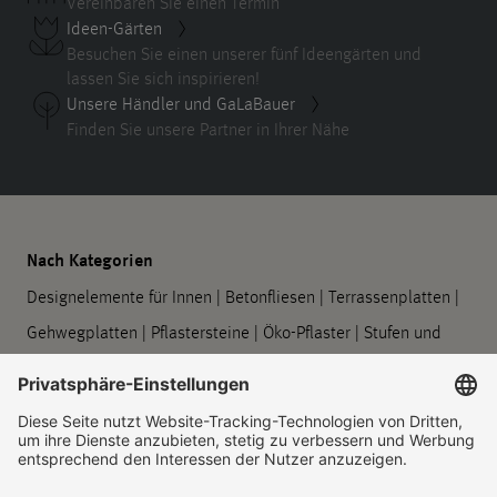
Vereinbaren Sie einen Termin
Ideen-Gärten
Besuchen Sie einen unserer fünf Ideengärten und
lassen Sie sich inspirieren!
Unsere Händler und GaLaBauer
Finden Sie unsere Partner in Ihrer Nähe
Nach Kategorien
Designelemente für Innen
|
Betonfliesen
|
Terrassenplatten
|
Gehwegplatten
|
Pflastersteine
|
Öko-Pflaster
|
Stufen und
Podeste
|
Mauern und Stützwände
|
Designelemente für
Außen
|
GODELMANN Pflanzgefäße
|
Baumscheiben
|
Barrierefreie Leitsysteme
|
Bord- und Rinnensteine
|
Symbolplatten
|
Verarbeitung und Pflege