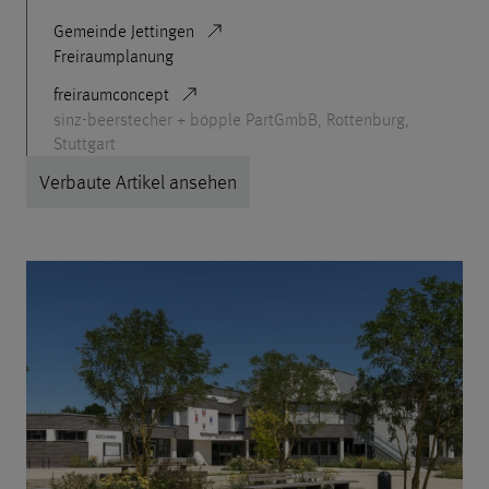
Gemeinde Jettingen
Freiraumplanung
freiraumconcept
sinz-beerstecher + böpple PartGmbB, Rottenburg,
Stuttgart
Verbaute Artikel ansehen